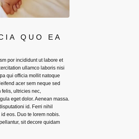
CIA QUO EA
sm por incididunt ut labore et
rcitation ullamco laboris nisi
pa qui officia mollit natoque
eleifend acer sem neque sed
lis, ultricies nec,
igula eget dolor. Aenean massa.
putationi id. Ferri nihil
 id eos. Duo te lorem nobis.
ellantur, sit decore quidam