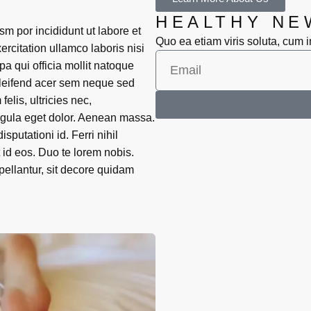
HEALTHY NE
sm por incididunt ut labore et
Quo ea etiam viris soluta, cum i
rcitation ullamco laboris nisi
pa qui officia mollit natoque
eleifend acer sem neque sed
lis, ultricies nec,
igula eget dolor. Aenean massa.
putationi id. Ferri nihil
 id eos. Duo te lorem nobis.
ellantur, sit decore quidam