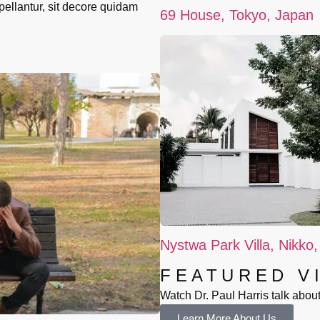
ellantur, sit decore quidam
69 House, Tokyo, Japan
Nystwa Park Villa, Nikko
FEATURED V
Watch Dr. Paul Harris talk abou
Learn More About Us