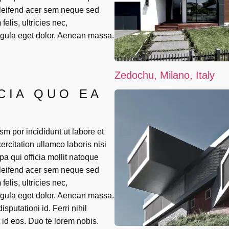
eleifend acer sem neque sed
lis, ultricies nec,
igula eget dolor. Aenean massa.
Zedochu, Milano, Italy
CIA QUO EA
sm por incididunt ut labore et
rcitation ullamco laboris nisi
pa qui officia mollit natoque
eleifend acer sem neque sed
lis, ultricies nec,
igula eget dolor. Aenean massa.
putationi id. Ferri nihil
 id eos. Duo te lorem nobis.