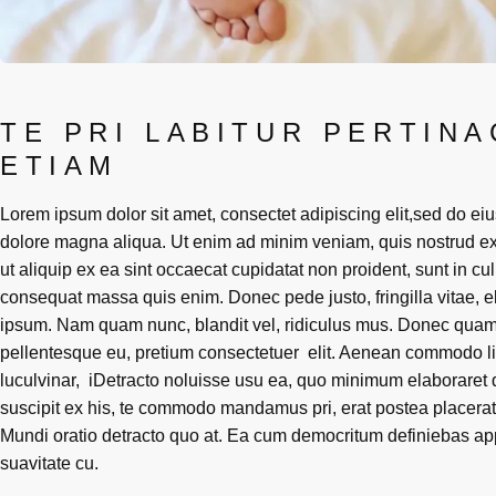
TE PRI LABITUR PERTINA
ETIAM
Lorem ipsum dolor sit amet, consectet adipiscing elit,sed do eiu
dolore magna aliqua. Ut enim ad minim veniam, quis nostrud exe
ut aliquip ex ea sint occaecat cupidatat non proident, sunt in cul
consequat massa quis enim. Donec pede justo, fringilla vitae, 
ipsum. Nam quam nunc, blandit vel, ridiculus mus. Donec quam fe
pellentesque eu, pretium consectetuer elit. Aenean commodo l
luculvinar, iDetracto noluisse usu ea, quo minimum elaboraret dis
suscipit ex his, te commodo mandamus pri, erat postea placerat
Mundi oratio detracto quo at. Ea cum democritum definiebas app
suavitate cu.