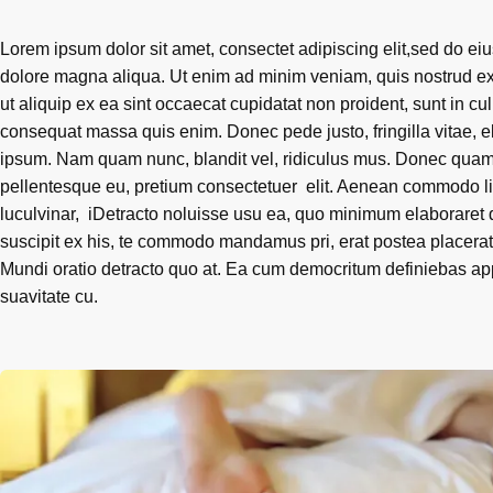
Lorem ipsum dolor sit amet, consectet adipiscing elit,sed do eiu
dolore magna aliqua. Ut enim ad minim veniam, quis nostrud exe
ut aliquip ex ea sint occaecat cupidatat non proident, sunt in cul
consequat massa quis enim. Donec pede justo, fringilla vitae, 
ipsum. Nam quam nunc, blandit vel, ridiculus mus. Donec quam fe
pellentesque eu, pretium consectetuer elit. Aenean commodo l
luculvinar, iDetracto noluisse usu ea, quo minimum elaboraret dis
suscipit ex his, te commodo mandamus pri, erat postea placerat
Mundi oratio detracto quo at. Ea cum democritum definiebas app
suavitate cu.